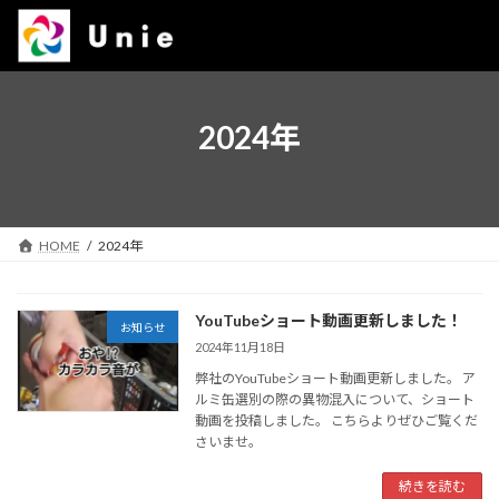
コ
ナ
ン
ビ
テ
ゲ
ン
ー
ツ
シ
へ
ョ
2024年
ス
ン
キ
に
ッ
移
プ
動
HOME
2024年
YouTubeショート動画更新しました！
お知らせ
2024年11月18日
弊社のYouTubeショート動画更新しました。 ア
ルミ缶選別の際の異物混入について、ショート
動画を投稿しました。 こちらよりぜひご覧くだ
さいませ。
続きを読む