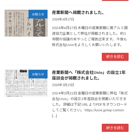
産業新聞へ掲載されました。
お知らせ
2024年6月27日
2024年6月27日 木曜日の産業新聞に廃アルミ調
達協力企業として弊社が掲載されました。 約1
年間の協議の末やっとご報告出来ます。 今後も
株式会社Unieをよろしくお願いいたします。
続きを読む
産業新聞へ「株式会社Unie」の設立1年
お知らせ
座談会が掲載されました。
2024年3月25日
2024年3月22日 金曜日の産業新聞に弊社「株式
会社Unie」の設立1年 座談会を掲載いただきま
した。 詳細は下記 URL よりPDFをダウンロード
してご覧ください。 https://unie.jp/wp-conten
[…]
続きを読む