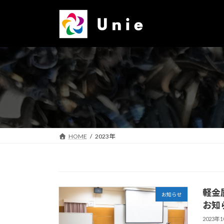
コ
ナ
ン
ビ
テ
ゲ
ン
ー
ツ
シ
へ
ョ
ス
ン
キ
に
ッ
移
プ
動
HOME
2023年
軽金
お知らせ
お知
2023年